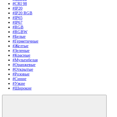
#CRI 98
#IP20
#IP20 RGB
#IP65
#IP67
#RGB
#RGBW
#Белые
#Герметичные
#Желтые
#Зеленые
#Красные
#Мультибелая
#Оранжевые
#Открытые
#Розовые
#Синие
#Узкие
#Широкие