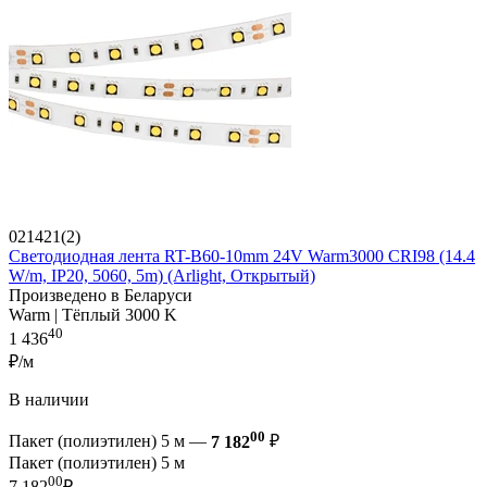
021421(2)
Светодиодная лента RT-B60-10mm 24V Warm3000 CRI98 (14.4
W/m, IP20, 5060, 5m) (Arlight, Открытый)
Произведено в Беларуси
Warm | Тёплый 3000 K
40
1 436
₽/м
В наличии
00
Пакет (полиэтилен) 5 м —
7 182
₽
Пакет (полиэтилен) 5 м
00
7 182
₽