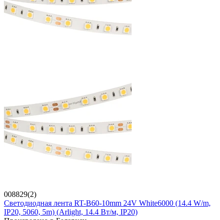
008829(2)
Светодиодная лента RT-B60-10mm 24V White6000 (14.4 W/m,
IP20, 5060, 5m) (Arlight, 14.4 Вт/м, IP20)