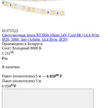
013757(2)
Светодиодная лента RT-B60-10mm 24V Cool 8K (14.4 W/m,
IP20, 5060, 5m) (Arlight, 14.4 Вт/м, IP20)
Произведено в Беларуси
Cool | Холодный 8000 K
96
1 211
₽/м
В наличии
80
Пакет (полиэтилен) 5 м —
6 059
₽
Пакет (полиэтилен) 5 м
80
6 059
₽