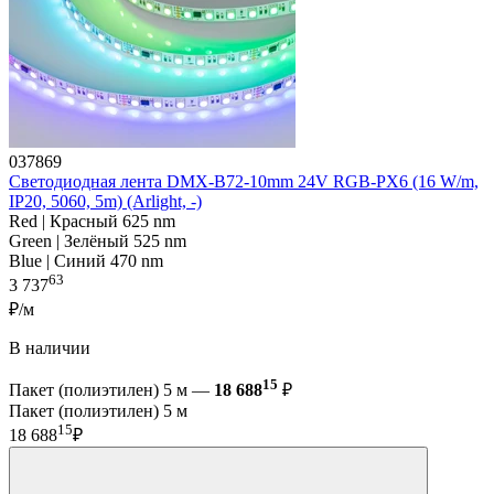
037869
Светодиодная лента DMX-B72-10mm 24V RGB-PX6 (16 W/m,
IP20, 5060, 5m) (Arlight, -)
Red | Красный 625 nm
Green | Зелёный 525 nm
Blue | Синий 470 nm
63
3 737
₽/м
В наличии
15
Пакет (полиэтилен) 5 м —
18 688
₽
Пакет (полиэтилен) 5 м
15
18 688
₽