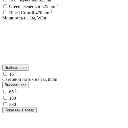
1
Green | Зелёный 525 nm
1
Blue | Синий 470 nm
Мощность на 1м, W/m
Выбрать все
1
16
Световой поток на 1м, lm/m
Выбрать все
1
65
1
150
1
280
Показать 1 товар