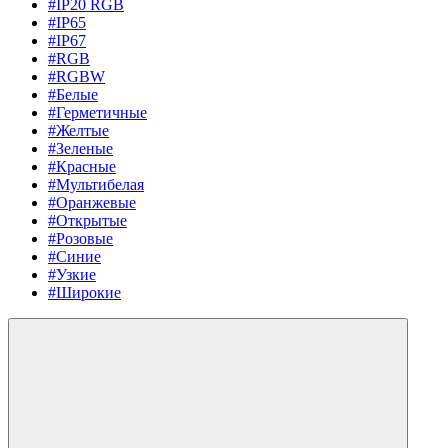
#IP20 RGB
#IP65
#IP67
#RGB
#RGBW
#Белые
#Герметичные
#Желтые
#Зеленые
#Красные
#Мультибелая
#Оранжевые
#Открытые
#Розовые
#Синие
#Узкие
#Широкие