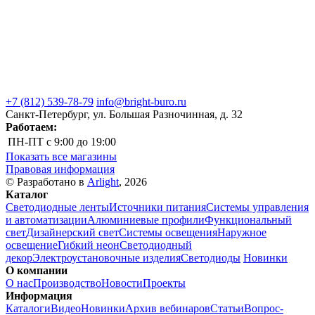
+7 (812) 539-78-79
info@bright-buro.ru
Санкт-Петербург, ул. Большая Разночинная, д. 32
Работаем:
ПН-ПТ
с 9:00 до 19:00
Показать все магазины
Правовая информация
© Разработано в
Arlight
, 2026
Каталог
Светодиодные ленты
Источники питания
Системы управления
и автоматизации
Алюминиевые профили
Функциональный
свет
Дизайнерский свет
Системы освещения
Наружное
освещение
Гибкий неон
Светодиодный
декор
Электроустановочные изделия
Светодиоды
Новинки
О компании
О нас
Производство
Новости
Проекты
Информация
Каталоги
Видео
Новинки
Архив вебинаров
Статьи
Вопрос-