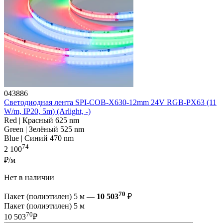
043886
Светодиодная лента SPI-COB-X630-12mm 24V RGB-PX63 (11
W/m, IP20, 5m) (Arlight, -)
Red | Красный 625 nm
Green | Зелёный 525 nm
Blue | Синий 470 nm
74
2 100
₽/м
Нет в наличии
70
Пакет (полиэтилен) 5 м —
10 503
₽
Пакет (полиэтилен) 5 м
70
10 503
₽