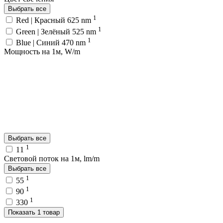
Выбрать все
1
Red | Красный 625 nm
1
Green | Зелёный 525 nm
1
Blue | Синий 470 nm
Мощность на 1м, W/m
Выбрать все
1
11
Световой поток на 1м, lm/m
Выбрать все
1
55
1
90
1
330
Показать 1 товар