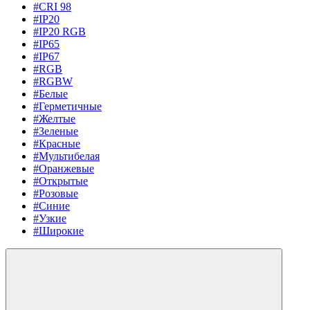
#CRI 98
#IP20
#IP20 RGB
#IP65
#IP67
#RGB
#RGBW
#Белые
#Герметичные
#Желтые
#Зеленые
#Красные
#Мультибелая
#Оранжевые
#Открытые
#Розовые
#Синие
#Узкие
#Широкие