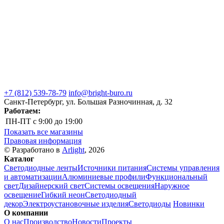
+7 (812) 539-78-79
info@bright-buro.ru
Санкт-Петербург, ул. Большая Разночинная, д. 32
Работаем:
ПН-ПТ
с 9:00 до 19:00
Показать все магазины
Правовая информация
© Разработано в
Arlight
, 2026
Каталог
Светодиодные ленты
Источники питания
Системы управления
и автоматизации
Алюминиевые профили
Функциональный
свет
Дизайнерский свет
Системы освещения
Наружное
освещение
Гибкий неон
Светодиодный
декор
Электроустановочные изделия
Светодиоды
Новинки
О компании
О нас
Производство
Новости
Проекты