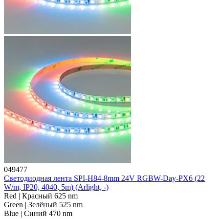
049477
Светодиодная лента SPI-H84-8mm 24V RGBW-Day-PX6 (22
W/m, IP20, 4040, 5m) (Arlight, -)
Red | Красный 625 nm
Green | Зелёный 525 nm
Blue | Синий 470 nm