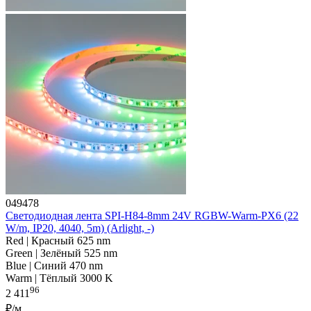
049478
Светодиодная лента SPI-H84-8mm 24V RGBW-Warm-PX6 (22
W/m, IP20, 4040, 5m) (Arlight, -)
Red | Красный 625 nm
Green | Зелёный 525 nm
Blue | Синий 470 nm
Warm | Тёплый 3000 K
96
2 411
₽/м