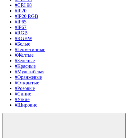
#CRI 98
#IP20
#IP20 RGB
#IP65
#IP67
#RGB
#RGBW
#Белые
#Герметичные
#Желтые
#Зеленые
#Красные
#Мультибелая
#Оранжевые
#Открытые
#Розовые
#Синие
#Узкие
#Широкие