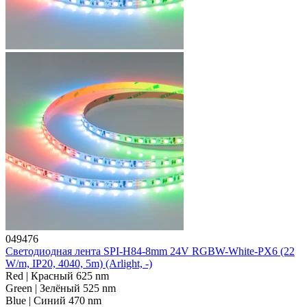
049476
Светодиодная лента SPI-H84-8mm 24V RGBW-White-PX6 (22
W/m, IP20, 4040, 5m) (Arlight, -)
Red | Красный 625 nm
Green | Зелёный 525 nm
Blue | Синий 470 nm