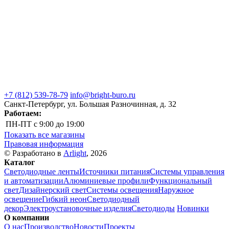
+7 (812) 539-78-79
info@bright-buro.ru
Санкт-Петербург, ул. Большая Разночинная, д. 32
Работаем:
ПН-ПТ
с 9:00 до 19:00
Показать все магазины
Правовая информация
© Разработано в
Arlight
, 2026
Каталог
Светодиодные ленты
Источники питания
Системы управления
и автоматизации
Алюминиевые профили
Функциональный
свет
Дизайнерский свет
Системы освещения
Наружное
освещение
Гибкий неон
Светодиодный
декор
Электроустановочные изделия
Светодиоды
Новинки
О компании
О нас
Производство
Новости
Проекты