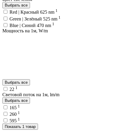
Выбрать все
1
Red | Красный 625 nm
1
Green | Зелёный 525 nm
1
Blue | Синий 470 nm
Мощность на 1м, W/m
Выбрать все
1
22
Световой поток на 1м, lm/m
Выбрать все
1
165
1
260
1
595
Показать 1 товар