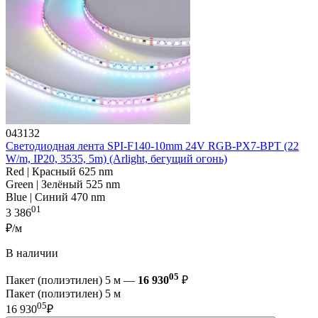
043132
Светодиодная лента SPI-F140-10mm 24V RGB-PX7-BPT (22
W/m, IP20, 3535, 5m) (Arlight, бегущий огонь)
Red | Красный 625 nm
Green | Зелёный 525 nm
Blue | Синий 470 nm
01
3 386
₽/м
В наличии
05
Пакет (полиэтилен) 5 м —
16 930
₽
Пакет (полиэтилен) 5 м
05
16 930
₽