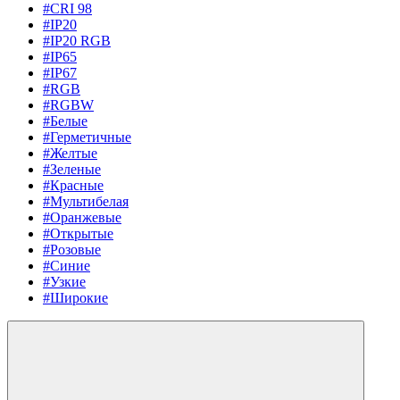
#CRI 98
#IP20
#IP20 RGB
#IP65
#IP67
#RGB
#RGBW
#Белые
#Герметичные
#Желтые
#Зеленые
#Красные
#Мультибелая
#Оранжевые
#Открытые
#Розовые
#Синие
#Узкие
#Широкие