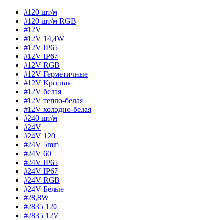
#120 шт/м
#120 шт/м RGB
#12V
#12V 14,4W
#12V IP65
#12V IP67
#12V RGB
#12V Герметичные
#12V Красная
#12V белая
#12V тепло-белая
#12V холодно-белая
#240 шт/м
#24V
#24V 120
#24V 5mm
#24V 60
#24V IP65
#24V IP67
#24V RGB
#24V Белые
#28,8W
#2835 120
#2835 12V