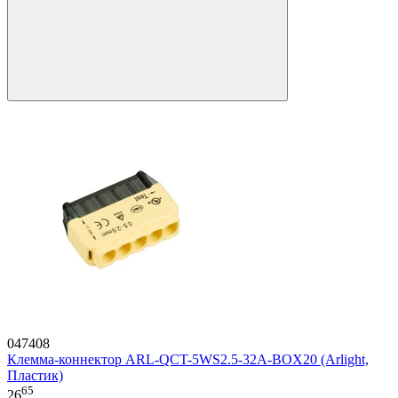
047408
Клемма-коннектор ARL-QCT-5WS2.5-32A-BOX20 (Arlight,
Пластик)
65
26