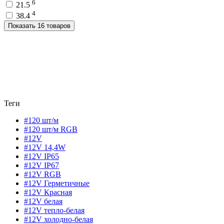
6
21.5
4
38.4
Показать 16 товаров
Теги
#120 шт/м
#120 шт/м RGB
#12V
#12V 14,4W
#12V IP65
#12V IP67
#12V RGB
#12V Герметичные
#12V Красная
#12V белая
#12V тепло-белая
#12V холодно-белая