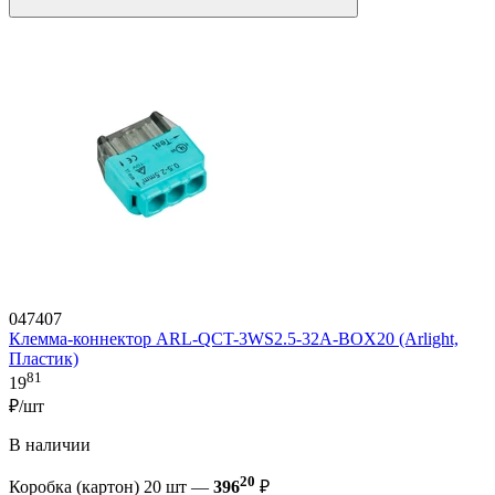
047407
Клемма-коннектор ARL-QCT-3WS2.5-32A-BOX20 (Arlight,
Пластик)
81
19
₽/шт
В наличии
20
Коробка (картон) 20 шт —
396
₽