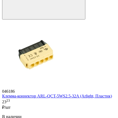
046186
Клемма-коннектор ARL-QCT-5WS2.5-32A (Arlight, Пластик)
23
23
₽/шт
В наличии