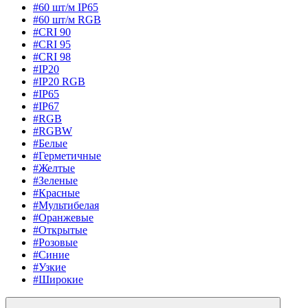
#60 шт/м IP65
#60 шт/м RGB
#CRI 90
#CRI 95
#CRI 98
#IP20
#IP20 RGB
#IP65
#IP67
#RGB
#RGBW
#Белые
#Герметичные
#Желтые
#Зеленые
#Красные
#Мультибелая
#Оранжевые
#Открытые
#Розовые
#Синие
#Узкие
#Широкие