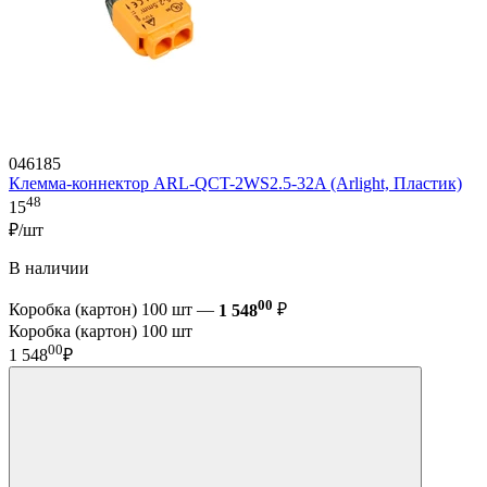
046185
Клемма-коннектор ARL-QCT-2WS2.5-32A (Arlight, Пластик)
48
15
₽/шт
В наличии
00
Коробка (картон) 100 шт —
1 548
₽
Коробка (картон) 100 шт
00
1 548
₽