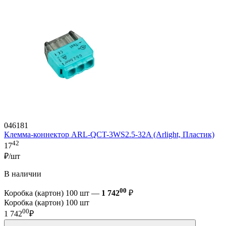
046181
Клемма-коннектор ARL-QCT-3WS2.5-32A (Arlight, Пластик)
42
17
₽/шт
В наличии
00
Коробка (картон) 100 шт —
1 742
₽
Коробка (картон) 100 шт
00
1 742
₽