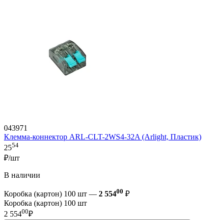
043971
Клемма-коннектор ARL-CLT-2WS4-32A (Arlight, Пластик)
54
25
₽/шт
В наличии
00
Коробка (картон) 100 шт —
2 554
₽
Коробка (картон) 100 шт
00
2 554
₽