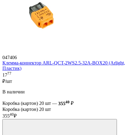
047406
Клемма-коннектор ARL-QCT-2WS2.5-32A-BOX20 (Arlight,
Пластик)
77
17
₽/шт
В наличии
40
Коробка (картон) 20 шт —
355
₽
Коробка (картон) 20 шт
40
355
₽