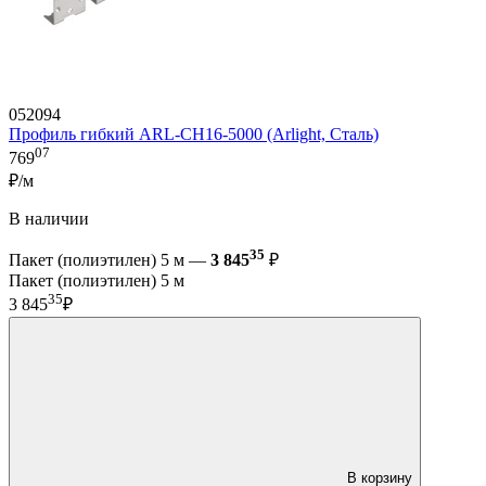
052094
Профиль гибкий ARL-CH16-5000 (Arlight, Сталь)
07
769
₽/м
В наличии
35
Пакет (полиэтилен) 5 м —
3 845
₽
Пакет (полиэтилен) 5 м
35
3 845
₽
В корзину