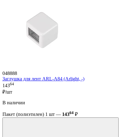
048888
Заглушка для лент ARL-A84 (Arlight, -)
64
143
₽/шт
В наличии
64
Пакет (полиэтилен) 1 шт —
143
₽