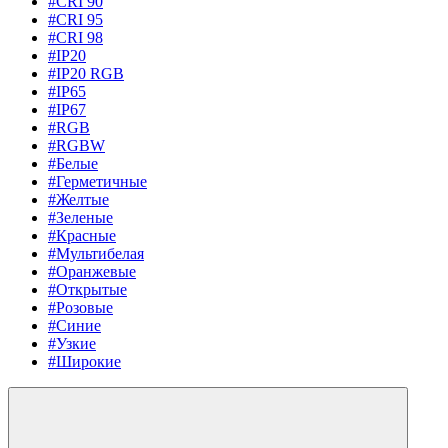
#CRI 90
#CRI 95
#CRI 98
#IP20
#IP20 RGB
#IP65
#IP67
#RGB
#RGBW
#Белые
#Герметичные
#Желтые
#Зеленые
#Красные
#Мультибелая
#Оранжевые
#Открытые
#Розовые
#Синие
#Узкие
#Широкие