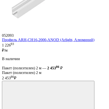
052093
Профиль ARH-CH16-2000-ANOD (Arlight, Алюминий)
93
1 226
₽/м
В наличии
86
Пакет (полиэтилен) 2 м —
2 453
₽
Пакет (полиэтилен) 2 м
86
2 453
₽