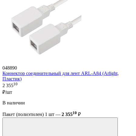
048890
Коннектор соединительный для лент ARL-A84 (Arlight,
Пластик)
10
2 355
₽/шт
В наличии
10
Пакет (полиэтилен) 1 шт —
2 355
₽